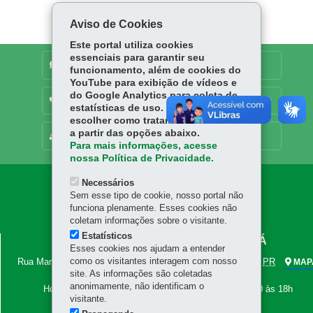
ok
Ap
er
p
Aviso de Cookies
Este portal utiliza cookies
essenciais para garantir seu
DENUNCIE CORRUPÇÃO
funcionamento, além de cookies do
YouTube para exibição de vídeos e
do Google Analytics para coleta de
OUVIDORIA
estatísticas de uso. Você pode
escolher como tratamos os cookies
a partir das opções abaixo.
MAPA DO SITE
Para mais informações, acesse
nossa Política de Privacidade.
Necessários
Navegação
Sem esse tipo de cookie, nosso portal não
principal
funciona plenamente. Esses cookies não
coletam informações sobre o visitante.
Estatísticos
LOTERIAS DO ESTADO DO PARANÁ
Esses cookies nos ajudam a entender
como os visitantes interagem com nosso
Rua Marechal Deodoro, 950 - Centro
-
80060-010
-
Curitiba
-
PR
MAP
site. As informações são coletadas
(41) 4009-3750
anonimamente, não identificam o
Horário de Atendimento: das 8h30 às 12h e das 13h30 às 18h
visitante.