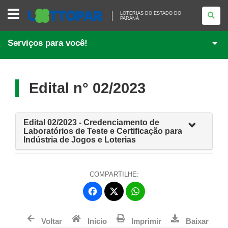
LOTERIAS
LOTERIAS DO ESTADO DO
DO
PARANÁ
ESTADO
DO
PARANÁ
Serviços para você!
Edital n° 02/2023
Edital 02/2023 - Credenciamento de
Laboratórios de Teste e Certificação para
Indústria de Jogos e Loterias
COMPARTILHE:
Fa
W
ce
ha
Tw
bo
ts
Voltar
Início
Imprimir
Baixar
itt